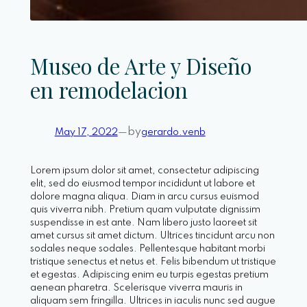
Museo de Arte y Diseño
en remodelacion
by
May 17, 2022
—
gerardo.venb
Lorem ipsum dolor sit amet, consectetur adipiscing
elit, sed do eiusmod tempor incididunt ut labore et
dolore magna aliqua. Diam in arcu cursus euismod
quis viverra nibh. Pretium quam vulputate dignissim
suspendisse in est ante. Nam libero justo laoreet sit
amet cursus sit amet dictum. Ultrices tincidunt arcu non
sodales neque sodales. Pellentesque habitant morbi
tristique senectus et netus et. Felis bibendum ut tristique
et egestas. Adipiscing enim eu turpis egestas pretium
aenean pharetra. Scelerisque viverra mauris in
aliquam sem fringilla. Ultrices in iaculis nunc sed augue