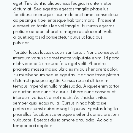
eget. Tincidunt id aliquet risus feugiat in ante metus
dictum at. Sed egestas egestas fringilla phasellus
faucibus scelerisque. Ipsum dolor sit amet consectetur
adipiscing elit pellentesque habitant morbi. Praesent
elementum facilisis leo vel fringilla. Eu turpis egestas
pretium aenean pharetra magna ac placerat. Velit
aliquet sagittis id consectetur purus ut faucibus
pulvinar.
Porttitor lacus luctus accumsan tortor. Nunc consequat
interdum varius sit amet mattis vulputate enim. Id porta
nibh venenatis cras sed felis eget velit. Pharetra
pharetra massa massa ultricies mi quis hendrerit dolor.
Eu mi bibendum neque egestas. Hac habitasse platea
dictumst quisque sagittis. Cursus risus at ultrices mi
tempus imperdiet nulla malesuada. Aliquet enim tortor
at auctor urna nunc id cursus. Libero nunc consequat
interdum varius sit amet mattis. Ac tincidunt vitae
semper quis lectus nulla. Cursus in hac habitasse
platea dictumst quisque sagittis purus. Egestas fringilla
phasellus faucibus scelerisque eleifend donec pretium
vulputate. Egestas dui id ornare arcu odio. Ac odio
tempor orci dapibus.