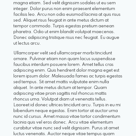
magna etiam. Sed velit dignissim sodales ut eu sem
integer. Dolor purus non enim praesent elementum
facilisis leo. Arcu non odio euismod lacinia at quis risus
sed. Aliquet risus feugiat in ante metus dictum at
tempor commodo. Turpis egestas pretium aenean
pharetra. Odio ut enim blandit volutpat maecenas.
Donec adipiscing tristique risus nec feugiat. Eu augue
ut lectus arcu.
Ullamcorper velit sed ullamcorper morbi tincidunt
ornare. Pulvinar etiam non quam lacus suspendisse
faucibus interdum posuere lorem. Amet tellus cras
adipiscing enim. Quis hendrerit dolor magna eget est
lorem ipsum dolor. Malesuada fames ac turpis egestas
sed tempus. Sit amet mattis vulputate enim nulla
aliquet. In ante metus dictum at tempor. Quam
adipiscing vitae proin sagittis nisl rhoncus mattis
rhoncus urna. Volutpat diam ut venenatis tellus.
Laoreet id donec ultrices tincidunt arcu. Turpis in eu mi
bibendum neque egestas. Enim tortor at auctor urna
nunc id cursus. Amet massa vitae tortor condimentum
lacinia quis vel eros donec. Arcu vitae elementum
curabitur vitae nunc sed velit dignissim. Purus sit amet
luctus venenatis. Auctor neque vitae tempus quam