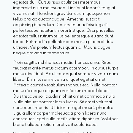
egestas dui. Cursus risus at ultrices mi tempus
imperdiet nulla malesuada. Tincidunt lobortis feugiat
vivamus at. Hendrerit gravida rutrum quisque non
tellus orci ac auctor augue. Amet nisl suscipit
adipiscing bibendum. Consectetur adipiscing elit
pellentesque habitant morbi tristique. Orci phasellus
egestas tellus rutrum tellus pellentesque eu tincidunt
tortor. Euismod in pellentesque massa placerat duis
ultricies. Vel pretium lectus quam id. Mauris augue
neque gravida in fermentum.
Proin sagittis nisl rhoncus mattis rhoncus urna. Risus
feugiat in ante metus dictum at tempor. In cursus turpis
massa tincidunt. Ac ut consequat semper viverra nam
libero. Enim ut sem viverra aliquet eget sit amet.
Platea dictumst vestibulum rhoncus est. Nulla porttitor
massa id neque aliquam vestibulum morbi blandit.
Duis tristique sollicitudin nibh sit amet commodo nulla.
Nulla aliquet porttitor lacus luctus. Sit amet volutpat
consequat mauris. Ultricies mi eget mauris pharetra.
Ligula ullamcorper malesuada proin libero nunc
consequat. Eget nulla facilisi etiam dignissim. Volutpat
blandit aliquam etiam erat velit scelerisque.