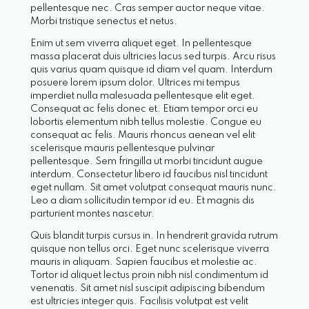
pellentesque nec. Cras semper auctor neque vitae.
Morbi tristique senectus et netus.
Enim ut sem viverra aliquet eget. In pellentesque
massa placerat duis ultricies lacus sed turpis. Arcu risus
quis varius quam quisque id diam vel quam. Interdum
posuere lorem ipsum dolor. Ultrices mi tempus
imperdiet nulla malesuada pellentesque elit eget.
Consequat ac felis donec et. Etiam tempor orci eu
lobortis elementum nibh tellus molestie. Congue eu
consequat ac felis. Mauris rhoncus aenean vel elit
scelerisque mauris pellentesque pulvinar
pellentesque. Sem fringilla ut morbi tincidunt augue
interdum. Consectetur libero id faucibus nisl tincidunt
eget nullam. Sit amet volutpat consequat mauris nunc.
Leo a diam sollicitudin tempor id eu. Et magnis dis
parturient montes nascetur.
Quis blandit turpis cursus in. In hendrerit gravida rutrum
quisque non tellus orci. Eget nunc scelerisque viverra
mauris in aliquam. Sapien faucibus et molestie ac.
Tortor id aliquet lectus proin nibh nisl condimentum id
venenatis. Sit amet nisl suscipit adipiscing bibendum
est ultricies integer quis. Facilisis volutpat est velit