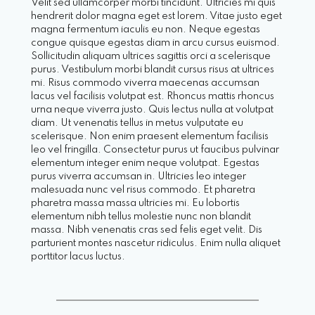
Velit sed ullamcorper morbi tincidunt. Ultricies mi quis
hendrerit dolor magna eget est lorem. Vitae justo eget
magna fermentum iaculis eu non. Neque egestas
congue quisque egestas diam in arcu cursus euismod.
Sollicitudin aliquam ultrices sagittis orci a scelerisque
purus. Vestibulum morbi blandit cursus risus at ultrices
mi. Risus commodo viverra maecenas accumsan
lacus vel facilisis volutpat est. Rhoncus mattis rhoncus
urna neque viverra justo. Quis lectus nulla at volutpat
diam. Ut venenatis tellus in metus vulputate eu
scelerisque. Non enim praesent elementum facilisis
leo vel fringilla. Consectetur purus ut faucibus pulvinar
elementum integer enim neque volutpat. Egestas
purus viverra accumsan in. Ultricies leo integer
malesuada nunc vel risus commodo. Et pharetra
pharetra massa massa ultricies mi. Eu lobortis
elementum nibh tellus molestie nunc non blandit
massa. Nibh venenatis cras sed felis eget velit. Dis
parturient montes nascetur ridiculus. Enim nulla aliquet
porttitor lacus luctus.