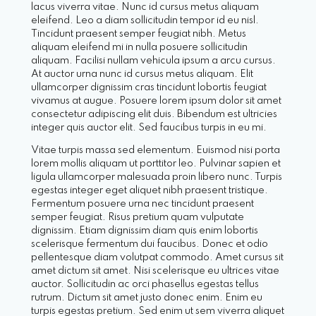
lacus viverra vitae. Nunc id cursus metus aliquam
eleifend. Leo a diam sollicitudin tempor id eu nisl.
Tincidunt praesent semper feugiat nibh. Metus
aliquam eleifend mi in nulla posuere sollicitudin
aliquam. Facilisi nullam vehicula ipsum a arcu cursus.
At auctor urna nunc id cursus metus aliquam. Elit
ullamcorper dignissim cras tincidunt lobortis feugiat
vivamus at augue. Posuere lorem ipsum dolor sit amet
consectetur adipiscing elit duis. Bibendum est ultricies
integer quis auctor elit. Sed faucibus turpis in eu mi.
Vitae turpis massa sed elementum. Euismod nisi porta
lorem mollis aliquam ut porttitor leo. Pulvinar sapien et
ligula ullamcorper malesuada proin libero nunc. Turpis
egestas integer eget aliquet nibh praesent tristique.
Fermentum posuere urna nec tincidunt praesent
semper feugiat. Risus pretium quam vulputate
dignissim. Etiam dignissim diam quis enim lobortis
scelerisque fermentum dui faucibus. Donec et odio
pellentesque diam volutpat commodo. Amet cursus sit
amet dictum sit amet. Nisi scelerisque eu ultrices vitae
auctor. Sollicitudin ac orci phasellus egestas tellus
rutrum. Dictum sit amet justo donec enim. Enim eu
turpis egestas pretium. Sed enim ut sem viverra aliquet