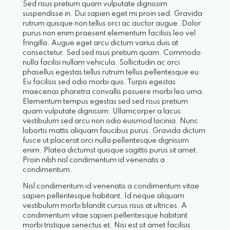
Sed risus pretium quam vulputate dignissim
suspendisse in. Dui sapien eget mi proin sed. Gravida
rutrum quisque non tellus orci ac auctor augue. Dolor
purus non enim praesent elementum facilisis leo vel
fringilla. Augue eget arcu dictum varius duis at
consectetur. Sed sed risus pretium quam. Commodo
nulla facilisi nullam vehicula. Sollicitudin ac orci
phasellus egestas tellus rutrum tellus pellentesque eu.
Eu facilisis sed odio morbi quis. Turpis egestas
maecenas pharetra convallis posuere morbi leo urna.
Elementum tempus egestas sed sed risus pretium
quam vulputate dignissim. Ullamcorper a lacus
vestibulum sed arcu non odio euismod lacinia. Nunc
lobortis mattis aliquam faucibus purus. Gravida dictum
fusce ut placerat orci nulla pellentesque dignissim
enim. Platea dictumst quisque sagittis purus sit amet.
Proin nibh nisl condimentum id venenatis a
condimentum.
Nisl condimentum id venenatis a condimentum vitae
sapien pellentesque habitant. Id neque aliquam
vestibulum morbi blandit cursus risus at ultrices. A
condimentum vitae sapien pellentesque habitant
morbi tristique senectus et. Nisi est sit amet facilisis