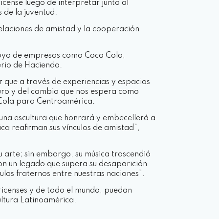
icense luego de interpretar junto al
de la juventud.
relaciones de amistad y la cooperación
 apoyo de empresas como Coca Cola,
terio de Hacienda.
 que a través de experiencias y espacios
turo y del cambio que nos espera como
-Cola para Centroamérica.
 una escultura que honrará y embecellerá a
ica reafirman sus vínculos de amistad”,
u arte; sin embargo, su música trascendió
on un legado que supera su desaparición
culos fraternos entre nuestras naciones”.
rricenses y de todo el mundo, puedan
ltura Latinoamérica.