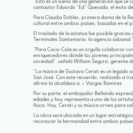
“Esto es un sueño de una generación que se si
cantautor Eduardo “Ed” Quesada, el éxito d
Para Claudia Dobles, primera dama de la Rep
cultural entre ambos países, basadas en el p
El traslado de la estatua fue posible graci
Terminales Santamaría, la agencia aduanal T
“Para Coca-Cola es un orgullo colaborar con
enriquecedores dónde los jóvenes principal
sociedad”, señaló William Segura, gerente 
“La música de Gustavo Cerati es un legado a
San José. Con este recuerdo, realizado a tra
afirmó la alcaldesa a. i. Vargas Ramírez.
Por su parte, el embajador Bellando expresó:
edades y hoy representa a uno de los artist
física. Hoy, Cerati y su música sirven para s
La obra será ubicada en un lugar estratégic
reconocer la hermandad entre ambos países 