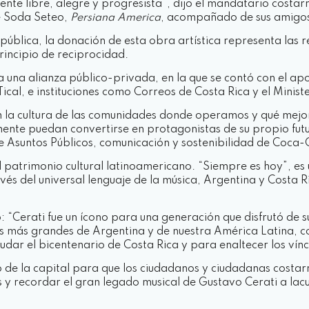
ente libre, alegre y progresista”, dijo el mandatario costarr
e Soda Seteo,
Persiana America
, acompañado de sus amigos 
ública, la donación de esta obra artística representa las 
rincipio de reciprocidad.
as a una alianza público-privada, en la que se contó con el
ical, e instituciones como Correos de Costa Rica y el Minis
 la cultura de las comunidades donde operamos y qué mejor
mente puedan convertirse en protagonistas de su propio fu
de Asuntos Públicos, comunicación y sostenibilidad de Coca
l patrimonio cultural latinoamericano. “Siempre es hoy”, es
vés del universal lenguaje de la música, Argentina y Costa R
 “Cerati fue un ícono para una generación que disfrutó de s
as más grandes de Argentina y de nuestra América Latina, c
aludar el bicentenario de Costa Rica y para enaltecer los vín
o de la capital para que los ciudadanos y ciudadanas costa
y recordar el gran legado musical de Gustavo Cerati a lacu