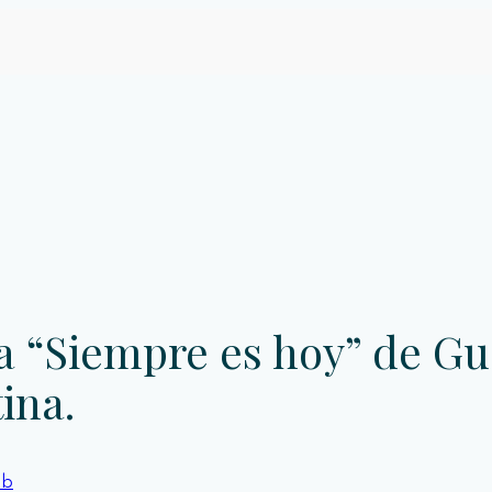
a “Siempre es hoy” de Gu
ina.
nb