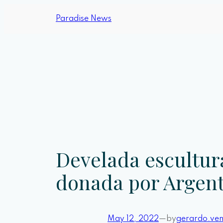
Paradise News
Develada escultur
donada por Argent
May 12, 2022
—
by
gerardo.ve