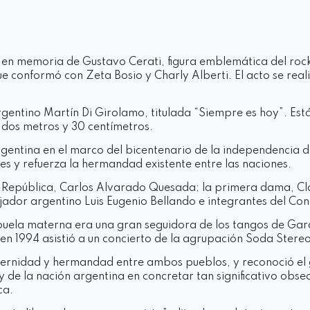
 en memoria de Gustavo Cerati, figura emblemática del rock
onformó con Zeta Bosio y Charly Alberti. El acto se realizó
argentino Martín Di Girolamo, titulada “Siempre es hoy”. Est
e dos metros y 30 centímetros.
gentina en el marco del bicentenario de la independencia de
ses y refuerza la hermandad existente entre las naciones.
la República, Carlos Alvarado Quesada; la primera dama, Cl
ador argentino Luis Eugenio Bellando e integrantes del Con
buela materna era una gran seguidora de los tangos de Garde
en 1994 asistió a un concierto de la agrupación Soda Stereo
fraternidad y hermandad entre ambos pueblos, y reconoció e
 de la nación argentina en concretar tan significativo obs
ca.