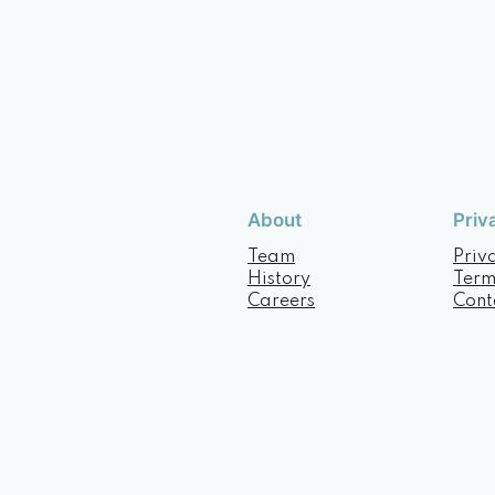
About
Priv
Team
Priv
History
Term
Careers
Cont